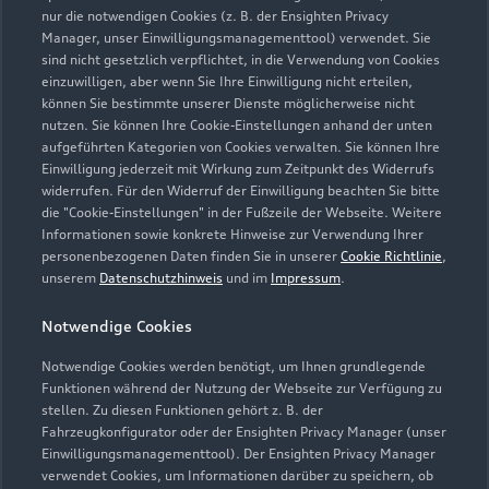
nur die notwendigen Cookies (z. B. der Ensighten Privacy
Manager, unser Einwilligungsmanagementtool) verwendet. Sie
sind nicht gesetzlich verpflichtet, in die Verwendung von Cookies
Service
einzuwilligen, aber wenn Sie Ihre Einwilligung nicht erteilen,
Geöffnet bis
18:00
können Sie bestimmte unserer Dienste möglicherweise nicht
nutzen. Sie können Ihre Cookie-Einstellungen anhand der unten
aufgeführten Kategorien von Cookies verwalten. Sie können Ihre
Teile & Zubehörverkauf
Einwilligung jederzeit mit Wirkung zum Zeitpunkt des Widerrufs
Schließt bald
17:00
widerrufen. Für den Widerruf der Einwilligung beachten Sie bitte
die "Cookie-Einstellungen" in der Fußzeile der Webseite. Weitere
Informationen sowie konkrete Hinweise zur Verwendung Ihrer
Verkauf
personenbezogenen Daten finden Sie in unserer
Cookie Richtlinie
,
Geöffnet bis
18:00
unserem
Datenschutzhinweis
und im
Impressum
.
Notwendige Cookies
Werkstatt
Schließt bald
17:00
Notwendige Cookies werden benötigt, um Ihnen grundlegende
Funktionen während der Nutzung der Webseite zur Verfügung zu
stellen. Zu diesen Funktionen gehört z. B. der
Fahrzeugkonfigurator oder der Ensighten Privacy Manager (unser
Einwilligungsmanagementtool). Der Ensighten Privacy Manager
Zurück nach oben
verwendet Cookies, um Informationen darüber zu speichern, ob