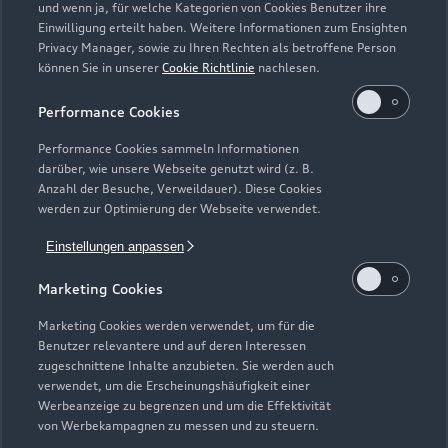
und wenn ja, für welche Kategorien von Cookies Benutzer ihre
Einwilligung erteilt haben. Weitere Informationen zum Ensighten
Modelle
Privacy Manager, sowie zu Ihren Rechten als betroffene Person
können Sie in unserer
Cookie Richtlinie
nachlesen.
Kaufen & leasen
Alle Modelle
Performance Cookies
Modelle vergleichen
Service & Zubehör
Performance Cookies sammeln Informationen
Neuwagensuche
darüber, wie unsere Webseite genutzt wird (z. B.
Elektromodelle
Anzahl der Besuche, Verweildauer). Diese Cookies
Gebrauchtwagensuche
Support
werden zur Optimierung der Webseite verwendet.
Saisonale Angebote
Plug-in-Hybride
Gebrauchtwagen
Einstellungen anpassen
Audi Services
Über Audi
Kundenservice
Finanzierung
Marketing Cookies
Garantie
Händlersuche
Aktionen & Angebote
Unternehmen
Marketing Cookies werden verwendet, um für die
Audi digital services
Benutzer relevantere und auf deren Interessen
Audi Code
Geschäftskunden
Karriere
zugeschnittene Inhalte anzubieten. Sie werden auch
myAudi
verwendet, um die Erscheinungshäufigkeit einer
Häufige Fragen (FAQ)
Investor Relations
Werbeanzeige zu begrenzen und um die Effektivität
© 2026 AUDI AG. Alle Rechte vorbehalten
von Werbekampagnen zu messen und zu steuern.
Audi Online Beratung
Presse & Media Center