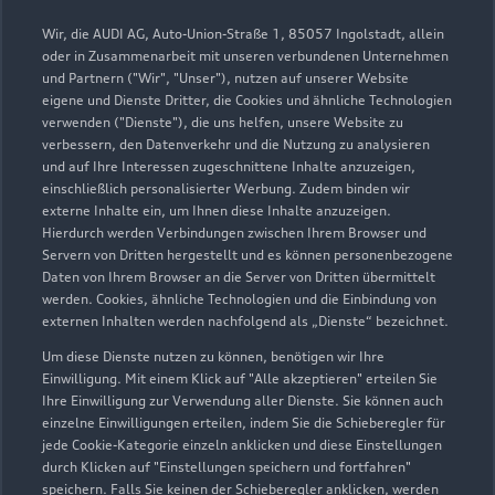
Wir, die AUDI AG, Auto-Union-Straße 1, 85057 Ingolstadt, allein
oder in Zusammenarbeit mit unseren verbundenen Unternehmen
und Partnern ("Wir", "Unser"), nutzen auf unserer Website
eigene und Dienste Dritter, die Cookies und ähnliche Technologien
verwenden ("Dienste"), die uns helfen, unsere Website zu
verbessern, den Datenverkehr und die Nutzung zu analysieren
und auf Ihre Interessen zugeschnittene Inhalte anzuzeigen,
Niedereimerfeld 37-39
einschließlich personalisierter Werbung. Zudem binden wir
externe Inhalte ein, um Ihnen diese Inhalte anzuzeigen.
59823 Arnsberg-Niedereimer
Hierdurch werden Verbindungen zwischen Ihrem Browser und
Servern von Dritten hergestellt und es können personenbezogene
02932 890180
Daten von Ihrem Browser an die Server von Dritten übermittelt
werden. Cookies, ähnliche Technologien und die Einbindung von
externen Inhalten werden nachfolgend als „Dienste“ bezeichnet.
info@friedrich-hoffmann.de
Um diese Dienste nutzen zu können, benötigen wir Ihre
Kontaktdaten herunterladen
Einwilligung. Mit einem Klick auf "Alle akzeptieren" erteilen Sie
Ihre Einwilligung zur Verwendung aller Dienste. Sie können auch
einzelne Einwilligungen erteilen, indem Sie die Schieberegler für
jede Cookie-Kategorie einzeln anklicken und diese Einstellungen
durch Klicken auf "Einstellungen speichern und fortfahren"
Öffnungszeiten
speichern. Falls Sie keinen der Schieberegler anklicken, werden