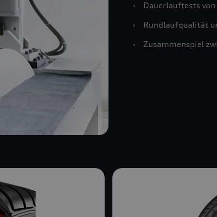
›
Dauerlauftests vo
›
Rundlaufqualität u
›
Zusammenspiel zwi