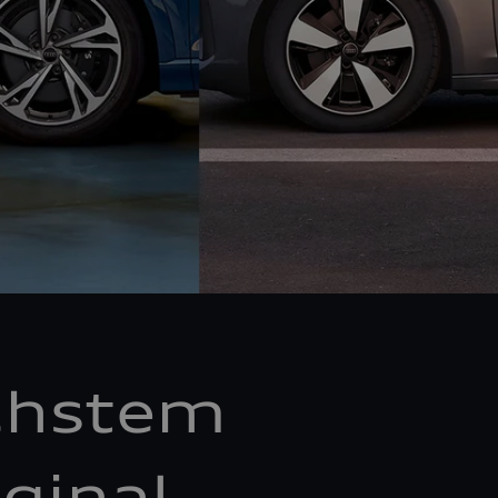
chstem
ginal