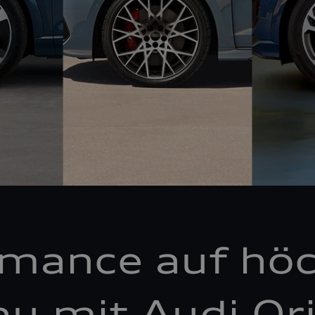
rmance auf hö
au mit Audi Ori